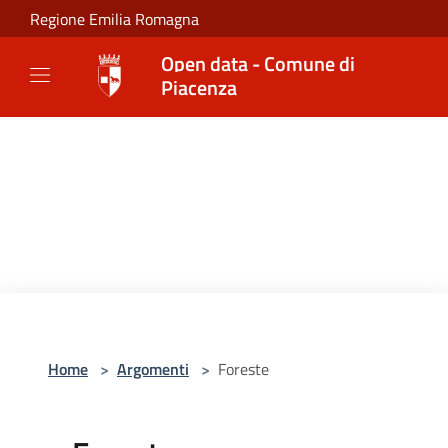
Salta al contenuto principale
Regione Emilia Romagna
Open data - Comune di
Piacenza
Home
>
Argomenti
>
Foreste