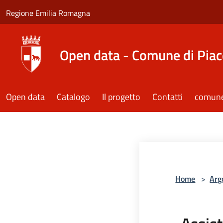
Salta al contenuto principale
Regione Emilia Romagna
Open data - Comune di Pia
Open data
Catalogo
Il progetto
Contatti
comune.
Home
>
Arg