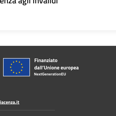
enza agli invalidi
acenza.it