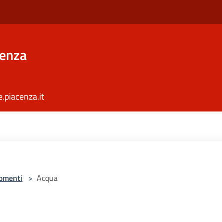
cenza
piacenza.it
omenti
>
Acqua