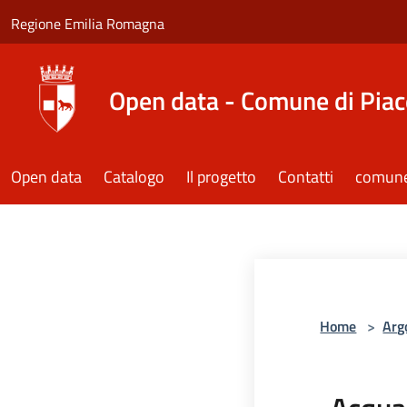
Salta al contenuto principale
Regione Emilia Romagna
Open data - Comune di Pia
Open data
Catalogo
Il progetto
Contatti
comune.
Home
>
Arg